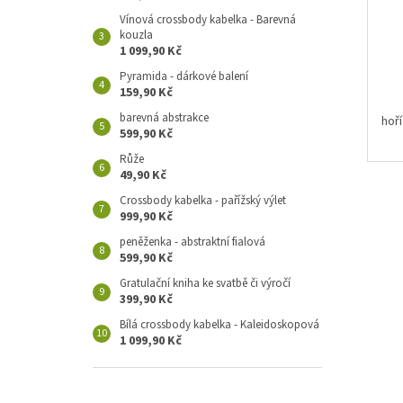
Vínová crossbody kabelka - Barevná
kouzla
1 099,90 Kč
Pyramida - dárkové balení
159,90 Kč
barevná abstrakce
hoří
599,90 Kč
Růže
49,90 Kč
Crossbody kabelka - pařížský výlet
999,90 Kč
peněženka - abstraktní fialová
599,90 Kč
Gratulační kniha ke svatbě či výročí
399,90 Kč
Bílá crossbody kabelka - Kaleidoskopová
1 099,90 Kč