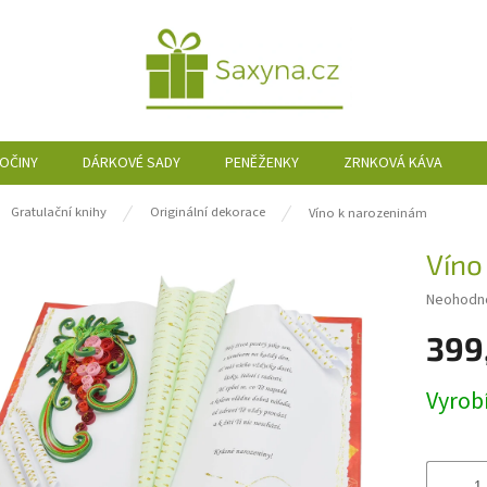
SOČINY
DÁRKOVÉ SADY
PENĚŽENKY
ZRNKOVÁ KÁVA
ů
Gratulační knihy
Originální dekorace
Víno k narozeninám
Víno
Průměrn
Neohodn
hodnocen
399
produktu
je
0,0
Měrná
Vyrob
z
cena:
5
hvězdiče