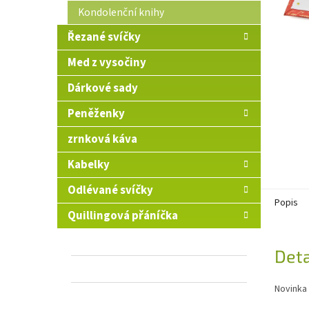
n
Kondolenční knihy
e
Řezané svíčky
l
Med z vysočiny
Dárkové sady
Peněženky
zrnková káva
Kabelky
Odlévané svíčky
Popis
Quillingová přáníčka
Deta
Novinka 