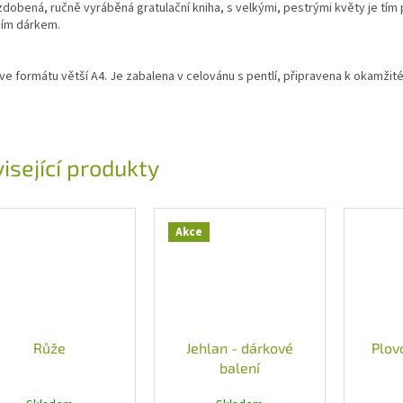
dobená, ručně vyráběná gratulační kniha, s velkými, pestrými květy je tím
ním dárkem.
 ve formátu větší A4. Je zabalena v celovánu s pentlí, připravena k okamžit
isející produkty
Akce
Růže
Jehlan - dárkové
Plov
balení