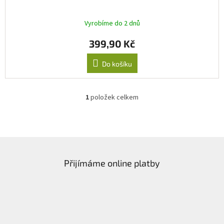
Vyrobíme do 2 dnů
399,90 Kč
Do košíku
1
položek celkem
O
v
l
á
d
Z
a
á
c
Přijímáme online platby
p
í
a
p
t
r
í
v
k
y