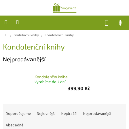
Přejít
na
obsah
NÁKUP
KOŠÍK
Domů
/
Gratulační knihy
/
Kondolenční knihy
Gratulační
knihy
Kondolenční knihy
Řezané
Nejprodávanější
svíčky
Med
Kondolenční kniha
z
Vyrobíme do 2 dnů
vysočiny
399,90 Kč
Dárkové
sady
Ř
Peněženky
a
Doporučujeme
Nejlevnější
Nejdražší
Nejprodávanější
z
e
Abecedně
zrnková