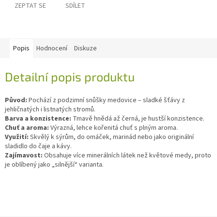
ZEPTAT SE
SDÍLET
Popis
Hodnocení
Diskuze
Detailní popis produktu
Původ:
Pochází z podzimní snůšky medovice – sladké šťávy z
jehličnatých i listnatých stromů.
Barva a konzistence:
Tmavě hnědá až černá, je hustší konzistence.
Chuť a aroma:
Výrazná, lehce kořenitá chuť s plným aroma.
Využití:
Skvělý k sýrům, do omáček, marinád nebo jako originální
sladidlo do čaje a kávy.
Zajímavost:
Obsahuje více minerálních látek než květové medy, proto
je oblíbený jako „silnější“ varianta.