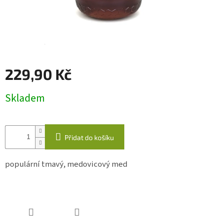
káva
Kabelky
Odlévané
svíčky
229,90 Kč
Quillingová
přáníčka
Měrná
Skladem
cena:
Napište
nám
Přidat do košíku
Přihlášení
populární tmavý, medovicový med