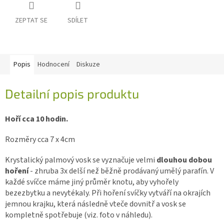
ZEPTAT SE
SDÍLET
Popis
Hodnocení
Diskuze
Detailní popis produktu
Hoří cca 10 hodin.
Rozměry cca 7 x 4cm
Krystalický palmový vosk se vyznačuje velmi
dlouhou dobou
hoření
- zhruba 3x delší než běžně prodávaný umělý parafín. V
každé svíčce máme jiný průměr knotu, aby vyhořely
bezezbytku a nevytékaly. Při hoření svíčky vytváří na okrajích
jemnou krajku, která následně vteče dovnitř a vosk se
kompletně spotřebuje (viz. foto v náhledu).