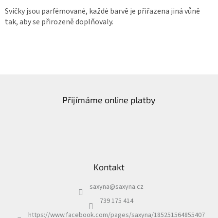
Svíčky jsou parfémované, každé barvě je přiřazena jiná vůně
tak, aby se přirozeně doplňovaly.
Z
á
Přijímáme online platby
p
a
t
í
Kontakt
saxyna
@
saxyna.cz
739 175 414
https://www.facebook.com/pages/saxyna/185251564855407