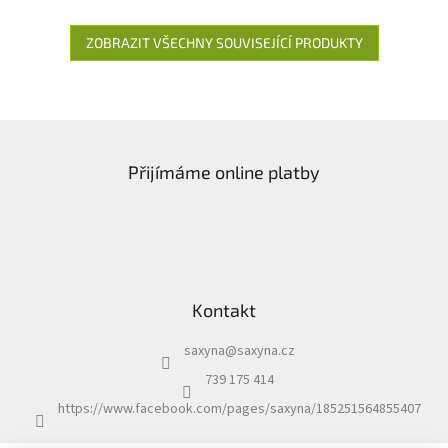
ZOBRAZIT VŠECHNY SOUVISEJÍCÍ PRODUKTY
Z
á
Přijímáme online platby
p
a
t
í
Kontakt
saxyna
@
saxyna.cz
739 175 414
https://www.facebook.com/pages/saxyna/185251564855407