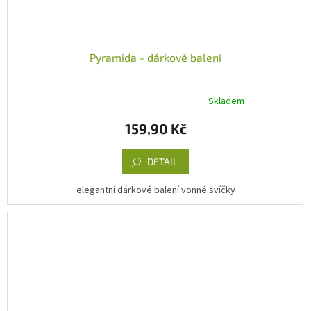
Pyramida - dárkové balení
Skladem
Průměrné
hodnocení
159,90 Kč
produktu
je
5,0
DETAIL
z
5
elegantní dárkové balení vonné svíčky
hvězdiček.