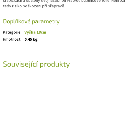
krabičkách a obaleny dvojnásobnou vrstvou bublinkové fólie. Nehrozí
tedy riziko poškození při přepravě.
Doplňkové parametry
Kategorie
:
Výška 18cm
Hmotnost
:
0.45 kg
Související produkty