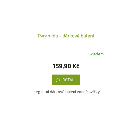
Pyramida - dárkové balení
Skladem
Průměrné
hodnocení
159,90 Kč
produktu
je
5,0
DETAIL
z
5
elegantní dárkové balení vonné svíčky
hvězdiček.