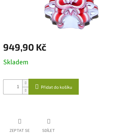
káva
Kabelky
Odlévané
svíčky
949,90 Kč
Quillingová
přáníčka
Měrná
Skladem
cena:
Napište
nám
Přidat do košíku
Přihlášení
ZEPTAT SE
SDÍLET