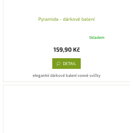
Pyramida - dárkové balení
Skladem
Průměrné
hodnocení
159,90 Kč
produktu
je
5,0
DETAIL
z
5
elegantní dárkové balení vonné svíčky
hvězdiček.