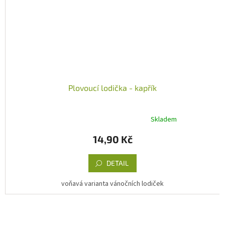
Plovoucí lodička - kapřík
Skladem
Průměrné
hodnocení
14,90 Kč
produktu
je
5,0
DETAIL
z
5
voňavá varianta vánočních lodiček
hvězdiček.