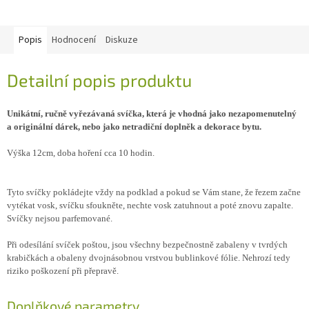
Popis
Hodnocení
Diskuze
Detailní popis produktu
Unikátní, ručně vyřezávaná svíčka, která je vhodná jako nezapomenutelný
a originální dárek, nebo jako netradiční doplněk a dekorace bytu.
Výška 12cm, doba hoření cca 10 hodin.
Tyto svíčky pokládejte vždy na podklad a pokud se Vám stane, že řezem začne
vytékat vosk, svíčku sfoukněte, nechte vosk zatuhnout a poté znovu zapalte.
Svíčky nejsou parfemované.
Při odesílání svíček poštou, jsou všechny bezpečnostně zabaleny v tvrdých
krabičkách a obaleny dvojnásobnou vrstvou bublinkové fólie. Nehrozí tedy
riziko poškození při přepravě.
Doplňkové parametry