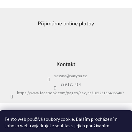
Z
á
Přijímáme online platby
p
a
t
í
Kontakt
saxyna
@
saxyna.cz
739 175 414
https://www.facebook.com/pages/saxyna/185251564855407
Kontakt
Obchodní podmínky
Gratulační texty
Facebook
Tento web používá soubory cookie. Dalším procházením
tohoto webu vyjadřujete souhlas s jejich používáním.