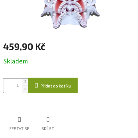
káva
Kabelky
Odlévané
svíčky
459,90 Kč
Quillingová
přáníčka
Měrná
Skladem
cena:
Napište
nám
Přidat do košíku
Přihlášení
ZEPTAT SE
SDÍLET