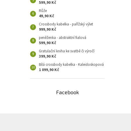
599,90 Kč
Růže
49,90 Kč
Crossbody kabelka - pařížský výlet
999,90 Kč
peněženka - abstraktní fialová
599,90 Kč
Gratulační kniha ke svatbě či výročí
399,90 Kč
Bílá crossbody kabelka - Kaleidoskopová
1 099,90 Kč
Facebook
Z
á
p