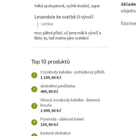
Sklade
Velká spokojenost, rychlé dodání, super
objedná
Levandule ke svatbě či výročí
Vzorové
Lenka
|
Hodnocení produktu je 5 z 5 hvězdiček.
moc pěkné přání, už jsme měli k výročí a
líbilo se, teď máme jako svatební
Top 10 produktů
Crossbody kabelka - pohádkový příběh
1 199,90 Kč
abstraktní peněženka
499,90 Kč
Vínová crossbody kabelka - Barevná
kouzla
1 099,90 Kč
Pyramida - dárkové balení
159,90 Kč
barevná abstrakce