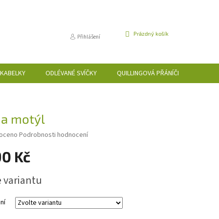
NÁKUPNÍ
Prázdný košík
Přihlášení
KOŠÍK
KABELKY
ODLÉVANÉ SVÍČKY
QUILLINGOVÁ PŘÁNÍČKA
NAP
 a motýl
é
oceno
Podrobnosti hodnocení
í
90 Kč
e variantu
k.
ní