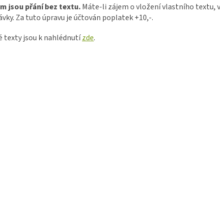
m jsou přání bez textu.
Máte-li zájem o vložení vlastního textu
vky. Za tuto úpravu je účtován poplatek +10,-.
 texty jsou k nahlédnutí
zde
.