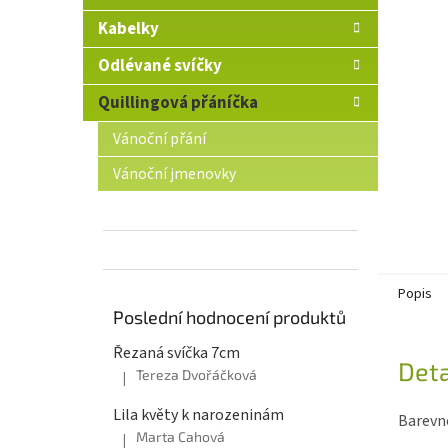
n
Kabelky
e
l
Odlévané svíčky
Quillingová přáníčka
Vánoční přání
Vánoční jmenovky
Popis
Poslední hodnocení produktů
Řezaná svíčka 7cm
Deta
Tereza Dvořáčková
|
Hodnocení produktu je 5 z 5 hvězdiček.
Lila květy k narozeninám
Barevn
Marta Cahová
|
Hodnocení produktu je 5 z 5 hvězdiček.