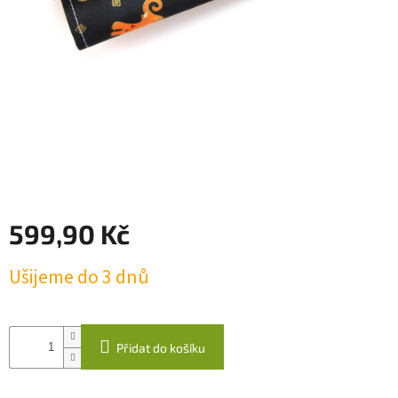
káva
Kabelky
Odlévané
svíčky
Quillingová
přáníčka
Napište
nám
599,90 Kč
Přihlášení
Měrná
Ušijeme do 3 dnů
cena:
Přidat do košíku