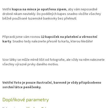
Vnitřní
kapsa na mince je opatřena zipem
, aby vám neposedné
drobné nikam neutekly. Do podélných kapes snadno vložíte všechny
běžně používané tuzemské bankovky bez přehnutí.
Připravili jsme vám rovnou
12 kapsiček na platební a věrnostní
karty
. Snadno tedy naleznete přesně tu kartu, kterou hledáte!
Vzor látky se může mírně lišit od fotografie, ale vždy na něm naleznete
všechny výrazné prvky daného motivu.
Vnitřní foto je pouze ilustrační, barevně je vždy přizpůsobeno
svrchní látce peněženky.
Doplňkové parametry