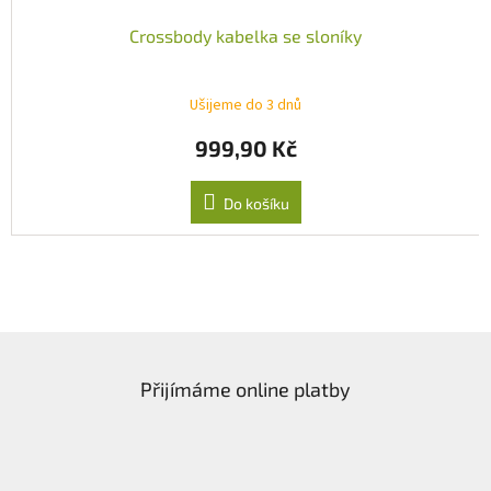
Crossbody kabelka se sloníky
Ušijeme do 3 dnů
999,90 Kč
Do košíku
Z
á
Přijímáme online platby
p
a
t
í