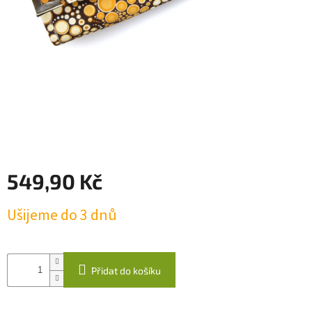
káva
Kabelky
Odlévané
svíčky
Quillingová
přáníčka
Napište
nám
549,90 Kč
Přihlášení
Měrná
Ušijeme do 3 dnů
cena:
Přidat do košíku