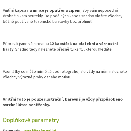
Vnitřní
kapsa na mince je opatřena zipem
, aby vám neposedné
drobné nikam neutekly. Do podélných kapes snadno vložíte všechny
běžně používané tuzemské bankovky bez přehnutí.
Připravili jsme vám rovnou
12 kapsiček na platební a věrnostní
karty
. Snadno tedy naleznete přesně tu kartu, kterou hledáte!
Vzor látky se může mírně lišit od fotografie, ale vždy na něm naleznete
všechny výrazné prvky daného motivu.
Vnitřní foto je pouze ilustrační, barevně je vždy přizpůsobeno
svrchní látce peněženky.
Doplňkové parametry