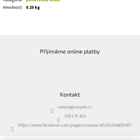
Kategorie
:
peněženky velké
Hmotnost
:
0.25 kg
Z
á
Přijímáme online platby
p
a
t
í
Kontakt
saxyna
@
saxyna.cz
739 175 414
https://www.facebook.com/pages/saxyna/185251564855407