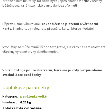
drobné nikam neutekly. Do podélných kapes snadno vložíte všechny
běžně používané tuzemské bankovky bez přehnutí.
Připravili jsme vám rovnou
12 kapsiček na platební a věrnostní
karty
. Snadno tedy naleznete přesně tu kartu, kterou hledáte!
Vzor látky se může mírně lišit od fotografie, ale vždy na něm naleznete
všechny výrazné prvky daného motivu.
Vnitřní foto je pouze ilustrační, barevně je vždy přizpůsobeno
svrchní látce peněženky.
Doplňkové parametry
Kategorie
:
peněženky velké
Hmotnost
:
0.25 kg
Položka byla vyprodána…