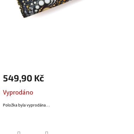
káva
Kabelky
Odlévané
svíčky
Quillingová
přáníčka
Napište
nám
549,90 Kč
Přihlášení
Měrná
Vyprodáno
cena:
Položka byla vyprodána…