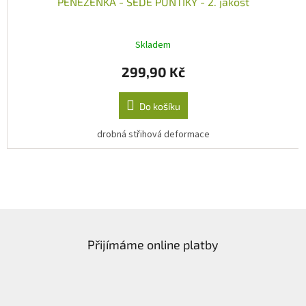
PENĚŽENKA - ŠEDÉ PUNTÍKY - 2. jakost
Skladem
299,90 Kč
Do košíku
drobná střihová deformace
Z
á
Přijímáme online platby
p
a
t
í